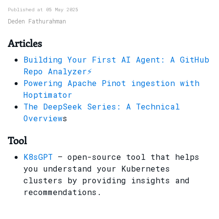
Published at 05 May 2025
Deden Fathurahman
Articles
Building Your First AI Agent: A GitHub
Repo Analyzer⚡
Powering Apache Pinot ingestion with
Hoptimator
The DeepSeek Series: A Technical
Overview
s
Tool
K8sGPT
– open-source tool that helps
you understand your Kubernetes
clusters by providing insights and
recommendations.