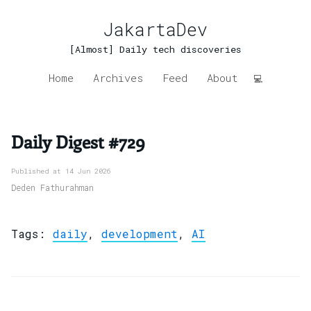
JakartaDev
[Almost] Daily tech discoveries
Home
Archives
Feed
About
💻
Daily Digest #729
Published at 14 Jun 2026
Deden Fathurahman
Tags:
daily
,
development
,
AI